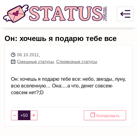
Он: хочешь я подарю тебе все
06.10.2011
,
Смешные статусы
,
Стервозные статусы
Он: хочешь я подарю тебе все: небо, звезды, луну,
всю вселенную… Она:…а что, денег совсем-
совсем нет?;D
−
+
❐
Копировать