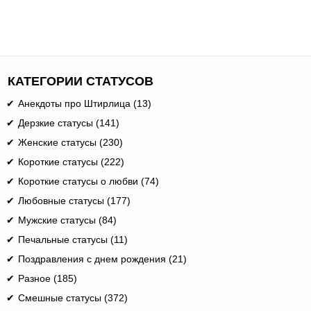
КАТЕГОРИИ СТАТУСОВ
Анекдоты про Штирлица
(13)
Дерзкие статусы
(141)
Женские статусы
(230)
Короткие статусы
(222)
Короткие статусы о любви
(74)
Любовные статусы
(177)
Мужские статусы
(84)
Печальные статусы
(11)
Поздравления с днем рождения
(21)
Разное
(185)
Смешные статусы
(372)