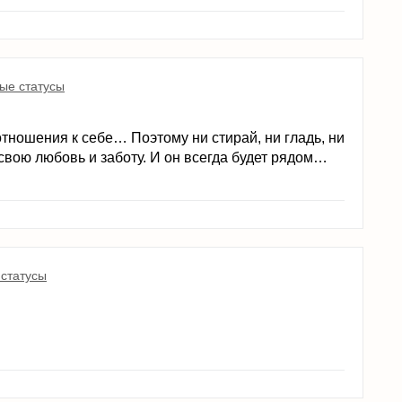
ые статусы
тношения к себе… Поэтому ни стирай, ни гладь, ни
свою любовь и заботу. И он всегда будет рядом…
статусы