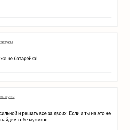
статусы
 же не батарейка!
статусы
ильной и решать все за двоих. Если и ты на это не
 найдем себе мужиков.