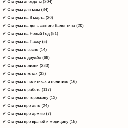
Статусы анекдоты
(204)
Статусы для мам
(84)
Статусы на 8 марта
(20)
Статусы на день святого Валентина
(20)
Статусы на Новый Год
(51)
Статусы на Пасху
(5)
Статусы о весне
(14)
Статусы о дружбе
(68)
Статусы о жизни
(233)
Статусы о котах
(33)
Статусы о политиках и политике
(16)
Статусы о работе
(117)
Статусы по гороскопу
(13)
Статусы про авто
(24)
Статусы про армию
(7)
Статусы про врачей и медицину
(15)