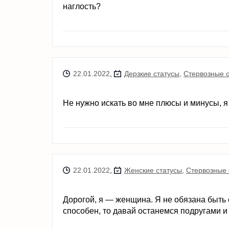
наглость?
22.01.2022
,
Дерзкие статусы
,
Стервозные 
Не нужно искать во мне плюсы и минусы, я
22.01.2022
,
Женские статусы
,
Стервозные 
Дорогой, я — женщина. Я не обязана быть с
способен, то давай останемся подругами и