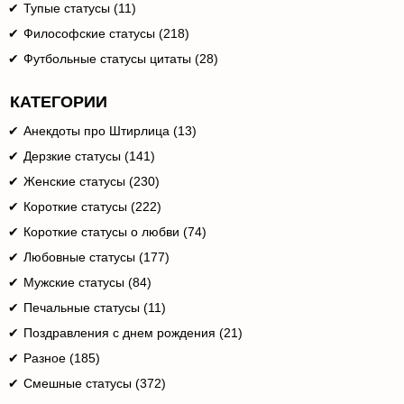
Тупые статусы
(11)
Философские статусы
(218)
Футбольные статусы цитаты
(28)
КАТЕГОРИИ
Анекдоты про Штирлица
(13)
Дерзкие статусы
(141)
Женские статусы
(230)
Короткие статусы
(222)
Короткие статусы о любви
(74)
Любовные статусы
(177)
Мужские статусы
(84)
Печальные статусы
(11)
Поздравления с днем рождения
(21)
Разное
(185)
Смешные статусы
(372)