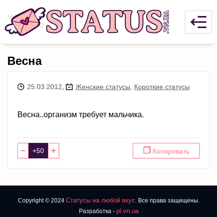
Весна
25.03.2012
,
Женские статусы
,
Короткие статусы
Весна..организм требует мальчика.
−
+
❐
Копировать
Статусы на любой вкус
Copyright © 2024
. Все права защищены.
pl.vn.ua
Разработка -