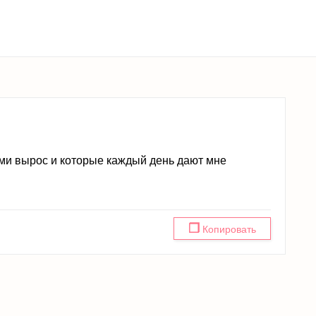
ми вырос и которые каждый день дают мне
❐
Копировать