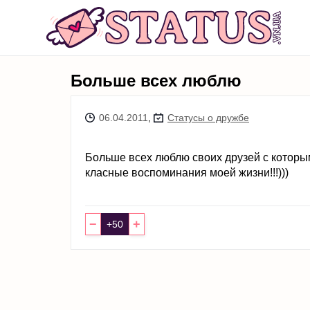
Больше всех люблю
06.04.2011
,
Статусы о дружбе
Больше всех люблю своих друзей с которы
класные воспоминания моей жизни!!!)))
−
+