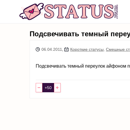
Подсвечивать темный пере
06.04.2011
,
Короткие статусы
,
Смешные ст
Подсвечивать темный переулок айфоном пл
−
+