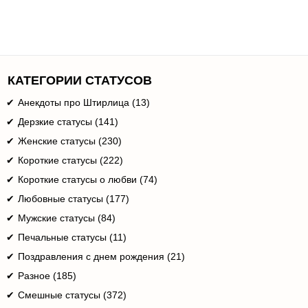
КАТЕГОРИИ СТАТУСОВ
Анекдоты про Штирлица
(13)
Дерзкие статусы
(141)
Женские статусы
(230)
Короткие статусы
(222)
Короткие статусы о любви
(74)
Любовные статусы
(177)
Мужские статусы
(84)
Печальные статусы
(11)
Поздравления с днем рождения
(21)
Разное
(185)
Смешные статусы
(372)