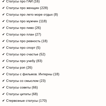
Статусы про ГАИ
(16)
Статусы про женщин
(228)
Статусы про лето море отдых
(8)
Статусы про мужчин
(118)
Статусы про пиво
(26)
Статусы про план
(27)
Статусы про ревность
(18)
Статусы про спорт
(5)
Статусы про счастье
(52)
Статусы про учебу
(83)
Статусы рэп
(26)
Статусы с фильмов. Интерны
(18)
Статусы со смыслом
(23)
Статусы советы
(66)
Статусы цитаты
(68)
Стервозные статусы
(170)