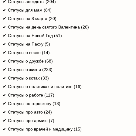
Статусы анекдоты
(204)
Статусы для мам
(84)
Статусы на 8 марта
(20)
Статусы на день святого Валентина
(20)
Статусы на Новый Год
(51)
Статусы на Пасху
(5)
Статусы о весне
(14)
Статусы о дружбе
(68)
Статусы о жизни
(233)
Статусы о котах
(33)
Статусы о политиках и политике
(16)
Статусы о работе
(117)
Статусы по гороскопу
(13)
Статусы про авто
(24)
Статусы про армию
(7)
Статусы про врачей и медицину
(15)