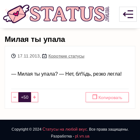
Милая ты упала
17.11.2013
,
Короткие статусы
— Милая ты упала? — Нет, бл%дь, резко легла!
−
+
❐
Копировать
Статусы на любой вкус
Copyright © 2024
. Все права защищены.
pl.vn.ua
Разработка -