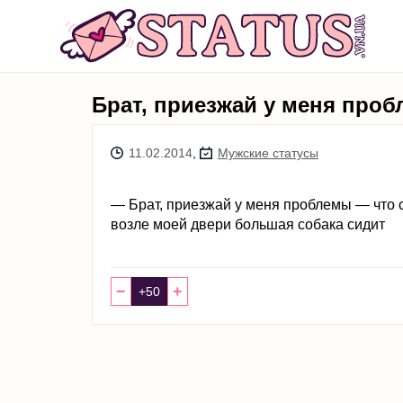
Брат, приезжай у меня про
11.02.2014
,
Мужские статусы
— Брат, приезжай у меня проблемы — что 
возле моей двери большая собака сидит
−
+