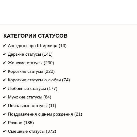
КАТЕГОРИИ СТАТУСОВ
Анекдоты про Штирлица
(13)
Дерзкие статусы
(141)
Женские статусы
(230)
Короткие статусы
(222)
Короткие статусы о любви
(74)
Любовные статусы
(177)
Мужские статусы
(84)
Печальные статусы
(11)
Поздравления с днем рождения
(21)
Разное
(185)
Смешные статусы
(372)