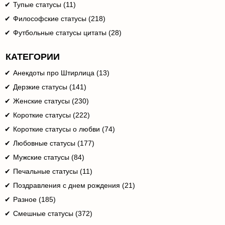
Тупые статусы
(11)
Философские статусы
(218)
Футбольные статусы цитаты
(28)
КАТЕГОРИИ
Анекдоты про Штирлица
(13)
Дерзкие статусы
(141)
Женские статусы
(230)
Короткие статусы
(222)
Короткие статусы о любви
(74)
Любовные статусы
(177)
Мужские статусы
(84)
Печальные статусы
(11)
Поздравления с днем рождения
(21)
Разное
(185)
Смешные статусы
(372)