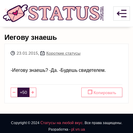
Иегову знаешь
23.01.2015
,
Короткие статусы
-Иегову знаешь? -Да. -Будешь свидетелем.
−
+
❐
Копировать
Статусы на любой вкус
Copyright © 2024
. Все права защищены.
pl.vn.ua
Разработка -