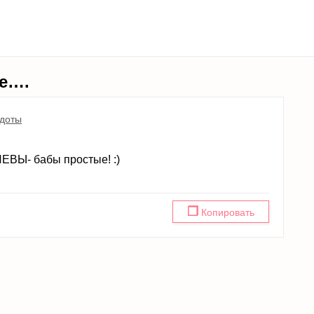
ее….
кдоты
ЕВЫ- бабы простые! :)
❐
Копировать