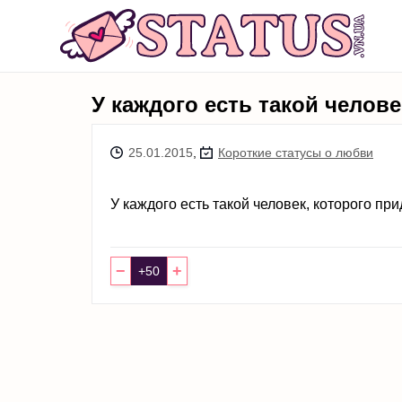
У каждого есть такой челове
25.01.2015
,
Короткие статусы о любви
У каждого есть такой человек, которого пр
−
+