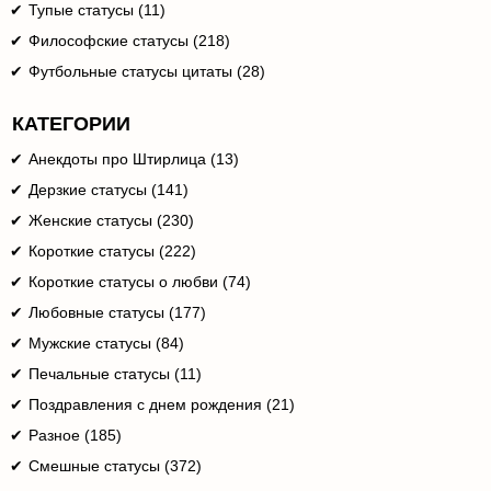
Тупые статусы
(11)
Философские статусы
(218)
Футбольные статусы цитаты
(28)
КАТЕГОРИИ
Анекдоты про Штирлица
(13)
Дерзкие статусы
(141)
Женские статусы
(230)
Короткие статусы
(222)
Короткие статусы о любви
(74)
Любовные статусы
(177)
Мужские статусы
(84)
Печальные статусы
(11)
Поздравления с днем рождения
(21)
Разное
(185)
Смешные статусы
(372)