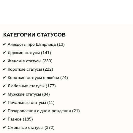
КАТЕГОРИИ СТАТУСОВ
Анекдоты про Штирлица
(13)
Дерзкие статусы
(141)
Женские статусы
(230)
Короткие статусы
(222)
Короткие статусы о любви
(74)
Любовные статусы
(177)
Мужские статусы
(84)
Печальные статусы
(11)
Поздравления с днем рождения
(21)
Разное
(185)
Смешные статусы
(372)