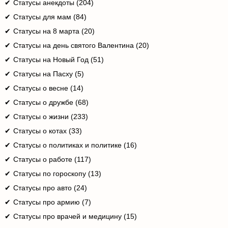
Статусы анекдоты
(204)
Статусы для мам
(84)
Статусы на 8 марта
(20)
Статусы на день святого Валентина
(20)
Статусы на Новый Год
(51)
Статусы на Пасху
(5)
Статусы о весне
(14)
Статусы о дружбе
(68)
Статусы о жизни
(233)
Статусы о котах
(33)
Статусы о политиках и политике
(16)
Статусы о работе
(117)
Статусы по гороскопу
(13)
Статусы про авто
(24)
Статусы про армию
(7)
Статусы про врачей и медицину
(15)