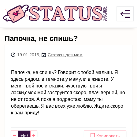
Папочка, не спишь?
19.01.2015
,
Статусы для мам
Папочка, не спишь? Говорит с тобой малыш. Я
здесь рядом, в темноте,у мамули в животе. У
меня твой нос и глазки, чувствую твои я
ласки,смех мой заструится скоро, плач,верней, но
не от горя. А пока я подрастаю, маму ты
оберегаешь. Я вас всех уже люблю. Ждите,скоро
к вам приду!
−
+
❐
Копировать