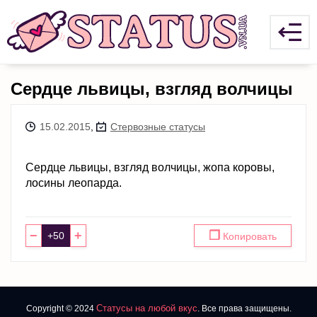
Сердце львицы, взгляд волчицы
15.02.2015
,
Стервозные статусы
Сердце львицы, взгляд волчицы, жопа коровы,
лосины леопарда.
−
+
❐
Копировать
Статусы на любой вкус
Copyright © 2024
. Все права защищены.