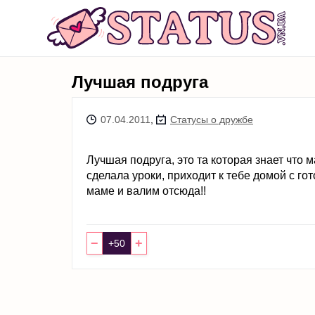
Лучшая подруга
07.04.2011
,
Статусы о дружбе
Лучшая подруга, это та которая знает что м
сделала уроки, приходит к тебе домой с го
маме и валим отсюда!!
−
+