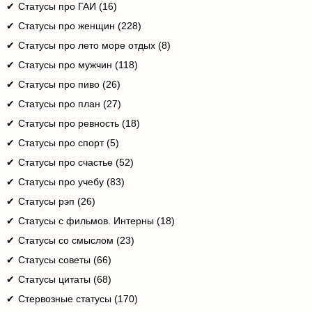
Статусы про ГАИ
(16)
Статусы про женщин
(228)
Статусы про лето море отдых
(8)
Статусы про мужчин
(118)
Статусы про пиво
(26)
Статусы про план
(27)
Статусы про ревность
(18)
Статусы про спорт
(5)
Статусы про счастье
(52)
Статусы про учебу
(83)
Статусы рэп
(26)
Статусы с фильмов. Интерны
(18)
Статусы со смыслом
(23)
Статусы советы
(66)
Статусы цитаты
(68)
Стервозные статусы
(170)