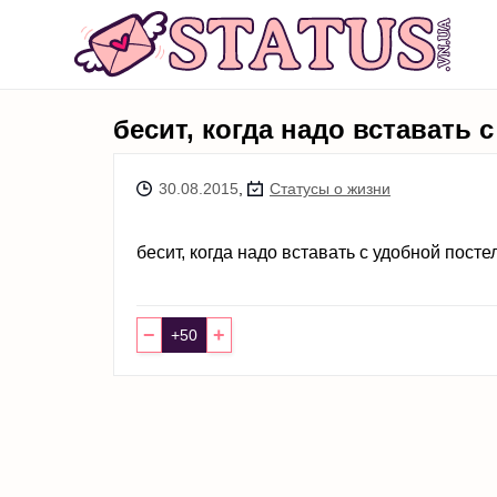
бесит, когда надо вставать 
30.08.2015
,
Статусы о жизни
бесит, когда надо вставать с удобной пост
−
+