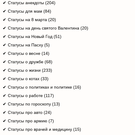
Статусы анекдоты
(204)
Статусы для мам
(84)
Статусы на 8 марта
(20)
Статусы на день святого Валентина
(20)
Статусы на Новый Год
(51)
Статусы на Пасху
(5)
Статусы о весне
(14)
Статусы о дружбе
(68)
Статусы о жизни
(233)
Статусы о котах
(33)
Статусы о политиках и политике
(16)
Статусы о работе
(117)
Статусы по гороскопу
(13)
Статусы про авто
(24)
Статусы про армию
(7)
Статусы про врачей и медицину
(15)