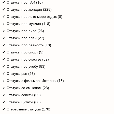
Статусы про ГАИ
(16)
Статусы про женщин
(228)
Статусы про лето море отдых
(8)
Статусы про мужчин
(118)
Статусы про пиво
(26)
Статусы про план
(27)
Статусы про ревность
(18)
Статусы про спорт
(5)
Статусы про счастье
(52)
Статусы про учебу
(83)
Статусы рэп
(26)
Статусы с фильмов. Интерны
(18)
Статусы со смыслом
(23)
Статусы советы
(66)
Статусы цитаты
(68)
Стервозные статусы
(170)