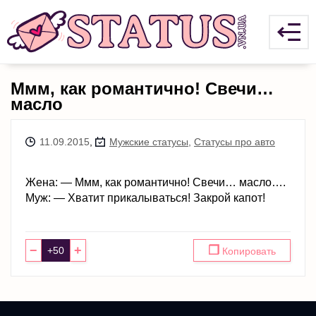
Ммм, как романтично! Свечи…
масло
11.09.2015
,
Мужские статусы
,
Статусы про авто
Жена: — Ммм, как романтично! Свечи… масло….
Муж: — Хватит прикалываться! Закрой капот!
−
+
❐
Копировать