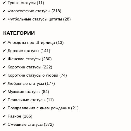
Тупые статусы
(11)
Философские статусы
(218)
Футбольные статусы цитаты
(28)
КАТЕГОРИИ
Анекдоты про Штирлица
(13)
Дерзкие статусы
(141)
Женские статусы
(230)
Короткие статусы
(222)
Короткие статусы о любви
(74)
Любовные статусы
(177)
Мужские статусы
(84)
Печальные статусы
(11)
Поздравления с днем рождения
(21)
Разное
(185)
Смешные статусы
(372)