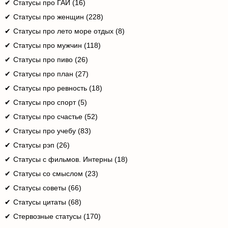
Статусы про ГАИ
(16)
Статусы про женщин
(228)
Статусы про лето море отдых
(8)
Статусы про мужчин
(118)
Статусы про пиво
(26)
Статусы про план
(27)
Статусы про ревность
(18)
Статусы про спорт
(5)
Статусы про счастье
(52)
Статусы про учебу
(83)
Статусы рэп
(26)
Статусы с фильмов. Интерны
(18)
Статусы со смыслом
(23)
Статусы советы
(66)
Статусы цитаты
(68)
Стервозные статусы
(170)