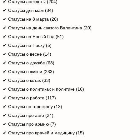
Статусы анекдоты
(204)
Статусы для мам
(84)
Статусы на 8 марта
(20)
Статусы на день святого Валентина
(20)
Статусы на Новый Год
(51)
Статусы на Пасху
(5)
Статусы о весне
(14)
Статусы о дружбе
(68)
Статусы о жизни
(233)
Статусы о котах
(33)
Статусы о политиках и политике
(16)
Статусы о работе
(117)
Статусы по гороскопу
(13)
Статусы про авто
(24)
Статусы про армию
(7)
Статусы про врачей и медицину
(15)