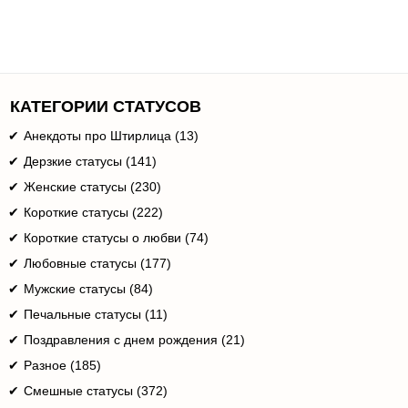
КАТЕГОРИИ СТАТУСОВ
Анекдоты про Штирлица
(13)
Дерзкие статусы
(141)
Женские статусы
(230)
Короткие статусы
(222)
Короткие статусы о любви
(74)
Любовные статусы
(177)
Мужские статусы
(84)
Печальные статусы
(11)
Поздравления с днем рождения
(21)
Разное
(185)
Смешные статусы
(372)