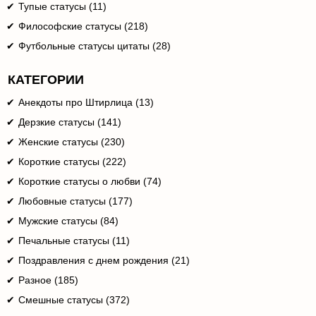
Тупые статусы
(11)
Философские статусы
(218)
Футбольные статусы цитаты
(28)
КАТЕГОРИИ
Анекдоты про Штирлица
(13)
Дерзкие статусы
(141)
Женские статусы
(230)
Короткие статусы
(222)
Короткие статусы о любви
(74)
Любовные статусы
(177)
Мужские статусы
(84)
Печальные статусы
(11)
Поздравления с днем рождения
(21)
Разное
(185)
Смешные статусы
(372)