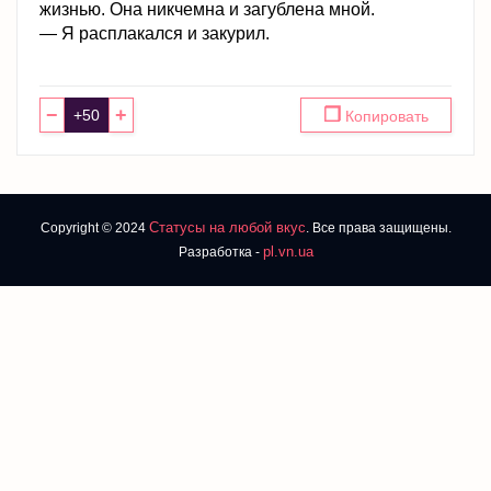
жизнью. Она никчемна и загублена мной.
— Я расплакался и закурил.
−
+
❐
Копировать
Статусы на любой вкус
Copyright © 2024
. Все права защищены.
pl.vn.ua
Разработка -