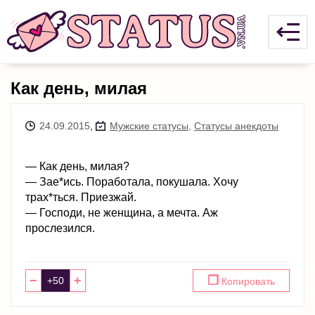
Как день, милая
24.09.2015
,
Мужские статусы
,
Статусы анекдоты
— Как день, милая?
— Зае*ись. Поработала, покушала. Хочу
трах*ться. Приезжай.
— Господи, не женщина, а мечта. Аж
прослезился.
−
+
❐
Копировать