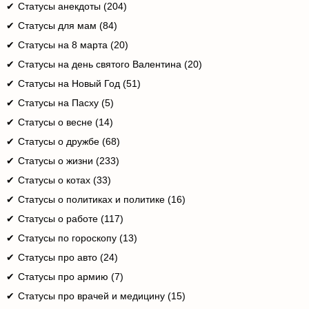
Статусы анекдоты
(204)
Статусы для мам
(84)
Статусы на 8 марта
(20)
Статусы на день святого Валентина
(20)
Статусы на Новый Год
(51)
Статусы на Пасху
(5)
Статусы о весне
(14)
Статусы о дружбе
(68)
Статусы о жизни
(233)
Статусы о котах
(33)
Статусы о политиках и политике
(16)
Статусы о работе
(117)
Статусы по гороскопу
(13)
Статусы про авто
(24)
Статусы про армию
(7)
Статусы про врачей и медицину
(15)