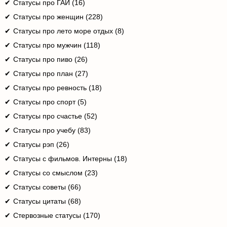
Статусы про ГАИ
(16)
Статусы про женщин
(228)
Статусы про лето море отдых
(8)
Статусы про мужчин
(118)
Статусы про пиво
(26)
Статусы про план
(27)
Статусы про ревность
(18)
Статусы про спорт
(5)
Статусы про счастье
(52)
Статусы про учебу
(83)
Статусы рэп
(26)
Статусы с фильмов. Интерны
(18)
Статусы со смыслом
(23)
Статусы советы
(66)
Статусы цитаты
(68)
Стервозные статусы
(170)