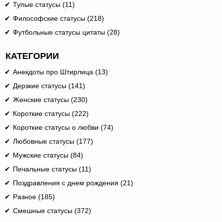
Тупые статусы
(11)
Философские статусы
(218)
Футбольные статусы цитаты
(28)
КАТЕГОРИИ
Анекдоты про Штирлица
(13)
Дерзкие статусы
(141)
Женские статусы
(230)
Короткие статусы
(222)
Короткие статусы о любви
(74)
Любовные статусы
(177)
Мужские статусы
(84)
Печальные статусы
(11)
Поздравления с днем рождения
(21)
Разное
(185)
Смешные статусы
(372)