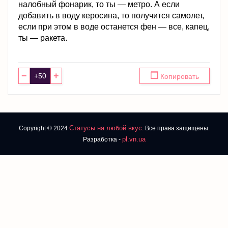
налобный фонарик, то ты — метро. А если
добавить в воду керосина, то получится самолет,
если при этом в воде останется фен — все, капец,
ты — ракета.
−
+
❐
Копировать
Статусы на любой вкус
Copyright © 2024
. Все права защищены.
pl.vn.ua
Разработка -