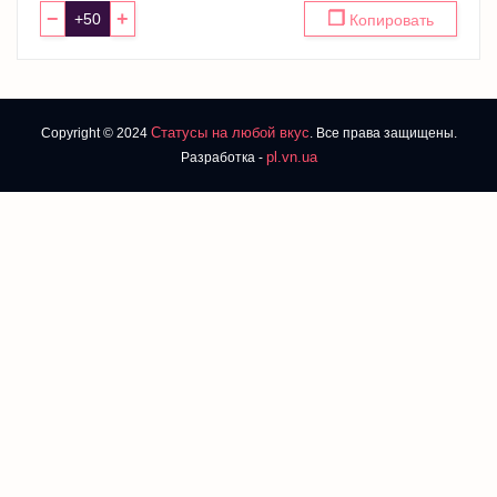
−
+
❐
Копировать
Статусы на любой вкус
Copyright © 2024
. Все права защищены.
pl.vn.ua
Разработка -