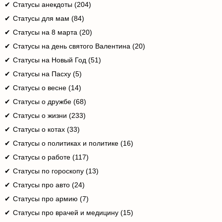
Статусы анекдоты
(204)
Статусы для мам
(84)
Статусы на 8 марта
(20)
Статусы на день святого Валентина
(20)
Статусы на Новый Год
(51)
Статусы на Пасху
(5)
Статусы о весне
(14)
Статусы о дружбе
(68)
Статусы о жизни
(233)
Статусы о котах
(33)
Статусы о политиках и политике
(16)
Статусы о работе
(117)
Статусы по гороскопу
(13)
Статусы про авто
(24)
Статусы про армию
(7)
Статусы про врачей и медицину
(15)