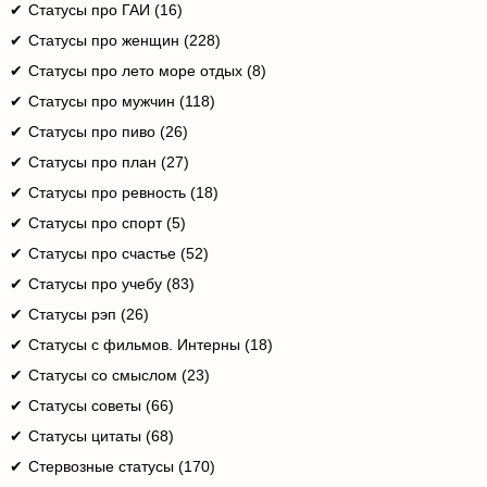
Статусы про ГАИ
(16)
Статусы про женщин
(228)
Статусы про лето море отдых
(8)
Статусы про мужчин
(118)
Статусы про пиво
(26)
Статусы про план
(27)
Статусы про ревность
(18)
Статусы про спорт
(5)
Статусы про счастье
(52)
Статусы про учебу
(83)
Статусы рэп
(26)
Статусы с фильмов. Интерны
(18)
Статусы со смыслом
(23)
Статусы советы
(66)
Статусы цитаты
(68)
Стервозные статусы
(170)