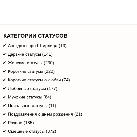
КАТЕГОРИИ СТАТУСОВ
Анекдоты про Штирлица
(13)
Дерзкие статусы
(141)
Женские статусы
(230)
Короткие статусы
(222)
Короткие статусы о любви
(74)
Любовные статусы
(177)
Мужские статусы
(84)
Печальные статусы
(11)
Поздравления с днем рождения
(21)
Разное
(185)
Смешные статусы
(372)