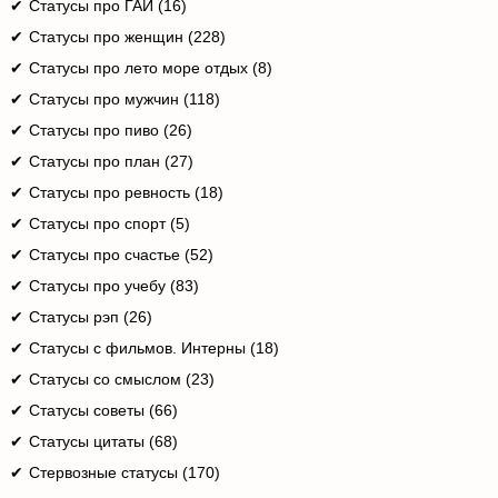
Статусы про ГАИ
(16)
Статусы про женщин
(228)
Статусы про лето море отдых
(8)
Статусы про мужчин
(118)
Статусы про пиво
(26)
Статусы про план
(27)
Статусы про ревность
(18)
Статусы про спорт
(5)
Статусы про счастье
(52)
Статусы про учебу
(83)
Статусы рэп
(26)
Статусы с фильмов. Интерны
(18)
Статусы со смыслом
(23)
Статусы советы
(66)
Статусы цитаты
(68)
Стервозные статусы
(170)