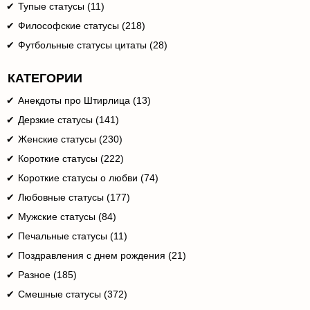
Тупые статусы
(11)
Философские статусы
(218)
Футбольные статусы цитаты
(28)
КАТЕГОРИИ
Анекдоты про Штирлица
(13)
Дерзкие статусы
(141)
Женские статусы
(230)
Короткие статусы
(222)
Короткие статусы о любви
(74)
Любовные статусы
(177)
Мужские статусы
(84)
Печальные статусы
(11)
Поздравления с днем рождения
(21)
Разное
(185)
Смешные статусы
(372)