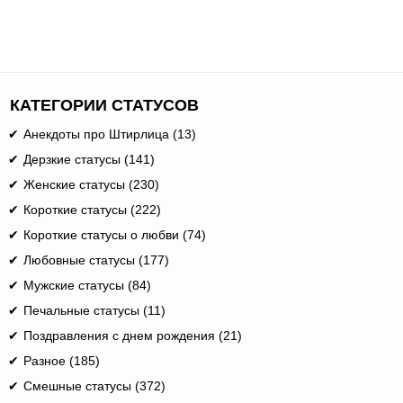
КАТЕГОРИИ СТАТУСОВ
Анекдоты про Штирлица
(13)
Дерзкие статусы
(141)
Женские статусы
(230)
Короткие статусы
(222)
Короткие статусы о любви
(74)
Любовные статусы
(177)
Мужские статусы
(84)
Печальные статусы
(11)
Поздравления с днем рождения
(21)
Разное
(185)
Смешные статусы
(372)