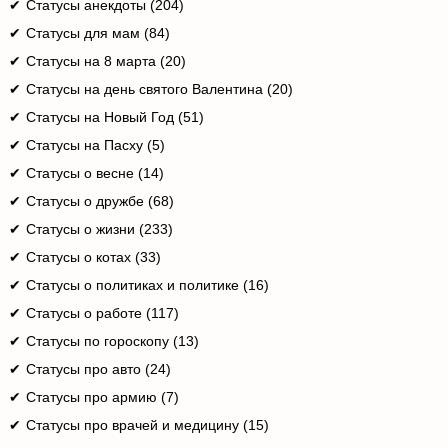
Статусы анекдоты
(204)
Статусы для мам
(84)
Статусы на 8 марта
(20)
Статусы на день святого Валентина
(20)
Статусы на Новый Год
(51)
Статусы на Пасху
(5)
Статусы о весне
(14)
Статусы о дружбе
(68)
Статусы о жизни
(233)
Статусы о котах
(33)
Статусы о политиках и политике
(16)
Статусы о работе
(117)
Статусы по гороскопу
(13)
Статусы про авто
(24)
Статусы про армию
(7)
Статусы про врачей и медицину
(15)