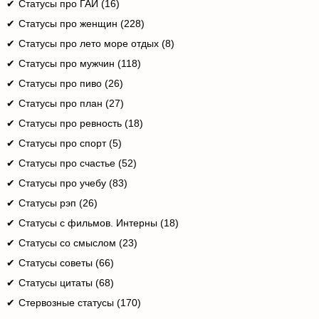
Статусы про ГАИ
(16)
Статусы про женщин
(228)
Статусы про лето море отдых
(8)
Статусы про мужчин
(118)
Статусы про пиво
(26)
Статусы про план
(27)
Статусы про ревность
(18)
Статусы про спорт
(5)
Статусы про счастье
(52)
Статусы про учебу
(83)
Статусы рэп
(26)
Статусы с фильмов. Интерны
(18)
Статусы со смыслом
(23)
Статусы советы
(66)
Статусы цитаты
(68)
Стервозные статусы
(170)