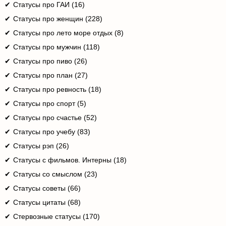
Статусы про ГАИ
(16)
Статусы про женщин
(228)
Статусы про лето море отдых
(8)
Статусы про мужчин
(118)
Статусы про пиво
(26)
Статусы про план
(27)
Статусы про ревность
(18)
Статусы про спорт
(5)
Статусы про счастье
(52)
Статусы про учебу
(83)
Статусы рэп
(26)
Статусы с фильмов. Интерны
(18)
Статусы со смыслом
(23)
Статусы советы
(66)
Статусы цитаты
(68)
Стервозные статусы
(170)