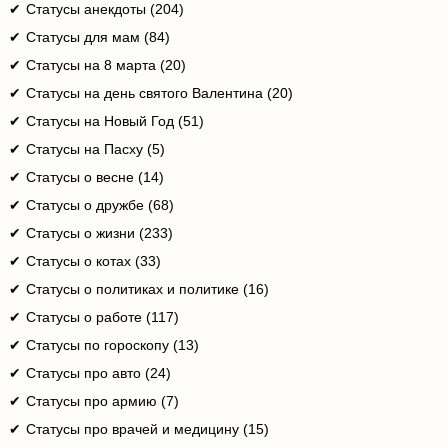
Статусы анекдоты
(204)
Статусы для мам
(84)
Статусы на 8 марта
(20)
Статусы на день святого Валентина
(20)
Статусы на Новый Год
(51)
Статусы на Пасху
(5)
Статусы о весне
(14)
Статусы о дружбе
(68)
Статусы о жизни
(233)
Статусы о котах
(33)
Статусы о политиках и политике
(16)
Статусы о работе
(117)
Статусы по гороскопу
(13)
Статусы про авто
(24)
Статусы про армию
(7)
Статусы про врачей и медицину
(15)