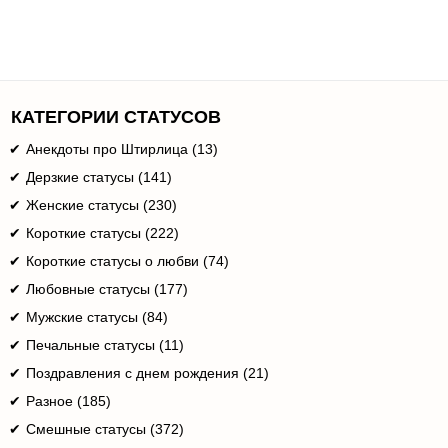
КАТЕГОРИИ СТАТУСОВ
Анекдоты про Штирлица
(13)
Дерзкие статусы
(141)
Женские статусы
(230)
Короткие статусы
(222)
Короткие статусы о любви
(74)
Любовные статусы
(177)
Мужские статусы
(84)
Печальные статусы
(11)
Поздравления с днем рождения
(21)
Разное
(185)
Смешные статусы
(372)