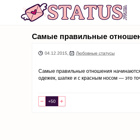
Самые правильные отношен
04.12.2015
,
Любовные статусы
Самые правильные отношения начинаются з
одежек, шапке и с красным носом — это то
−
+