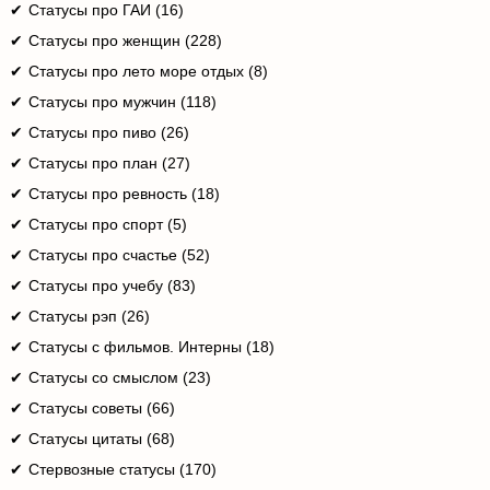
Статусы про ГАИ
(16)
Статусы про женщин
(228)
Статусы про лето море отдых
(8)
Статусы про мужчин
(118)
Статусы про пиво
(26)
Статусы про план
(27)
Статусы про ревность
(18)
Статусы про спорт
(5)
Статусы про счастье
(52)
Статусы про учебу
(83)
Статусы рэп
(26)
Статусы с фильмов. Интерны
(18)
Статусы со смыслом
(23)
Статусы советы
(66)
Статусы цитаты
(68)
Стервозные статусы
(170)