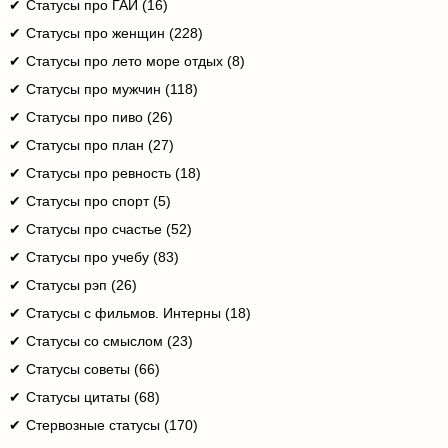
Статусы про ГАИ
(16)
Статусы про женщин
(228)
Статусы про лето море отдых
(8)
Статусы про мужчин
(118)
Статусы про пиво
(26)
Статусы про план
(27)
Статусы про ревность
(18)
Статусы про спорт
(5)
Статусы про счастье
(52)
Статусы про учебу
(83)
Статусы рэп
(26)
Статусы с фильмов. Интерны
(18)
Статусы со смыслом
(23)
Статусы советы
(66)
Статусы цитаты
(68)
Стервозные статусы
(170)