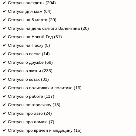
Статусы анекдоты
(204)
Статусы для мам
(84)
Статусы на 8 марта
(20)
Статусы на день святого Валентина
(20)
Статусы на Новый Год
(51)
Статусы на Пасху
(5)
Статусы о весне
(14)
Статусы о дружбе
(68)
Статусы о жизни
(233)
Статусы о котах
(33)
Статусы о политиках и политике
(16)
Статусы о работе
(117)
Статусы по гороскопу
(13)
Статусы про авто
(24)
Статусы про армию
(7)
Статусы про врачей и медицину
(15)