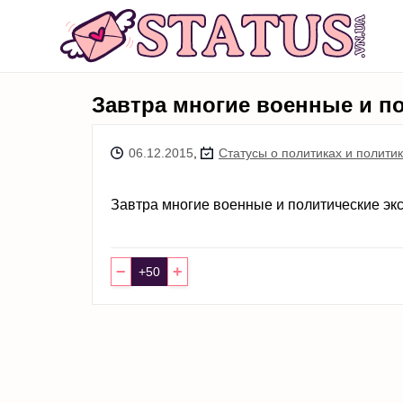
Завтра многие военные и п
06.12.2015
,
Статусы о политиках и полити
Завтра многие военные и политические экс
−
+