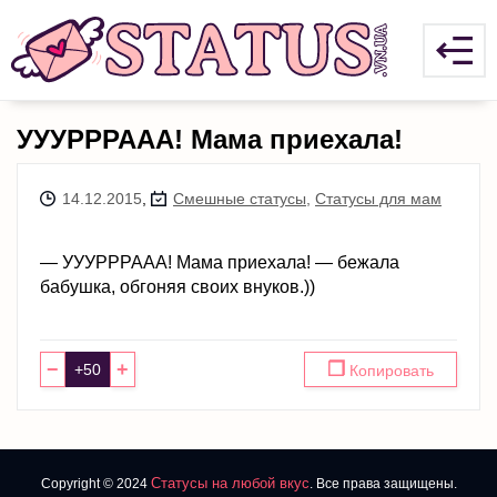
УУУРРРААА! Мама приехала!
14.12.2015
,
Смешные статусы
,
Статусы для мам
— УУУРРРААА! Мама приехала! — бежала
бабушка, обгоняя своих внуков.))
−
+
❐
Копировать
Статусы на любой вкус
Copyright © 2024
. Все права защищены.