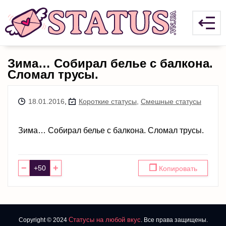
Зима… Собирал белье с балкона.
Сломал трусы.
18.01.2016
,
Короткие статусы
,
Смешные статусы
Зима… Собирал белье с балкона. Сломал трусы.
−
+
❐
Копировать
Статусы на любой вкус
Copyright © 2024
. Все права защищены.