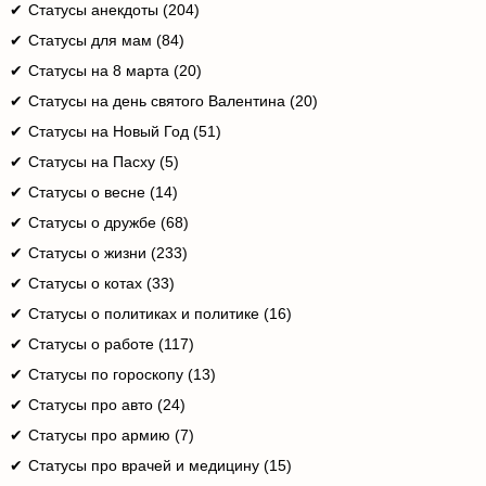
Статусы анекдоты
(204)
Статусы для мам
(84)
Статусы на 8 марта
(20)
Статусы на день святого Валентина
(20)
Статусы на Новый Год
(51)
Статусы на Пасху
(5)
Статусы о весне
(14)
Статусы о дружбе
(68)
Статусы о жизни
(233)
Статусы о котах
(33)
Статусы о политиках и политике
(16)
Статусы о работе
(117)
Статусы по гороскопу
(13)
Статусы про авто
(24)
Статусы про армию
(7)
Статусы про врачей и медицину
(15)