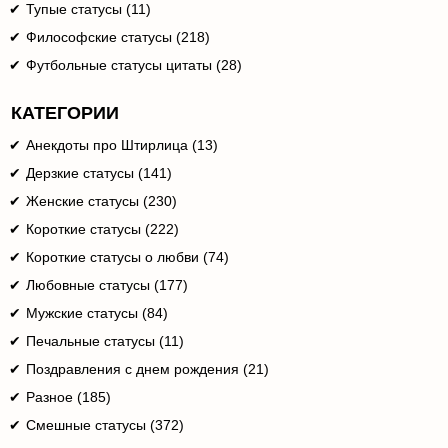
Тупые статусы
(11)
Философские статусы
(218)
Футбольные статусы цитаты
(28)
КАТЕГОРИИ
Анекдоты про Штирлица
(13)
Дерзкие статусы
(141)
Женские статусы
(230)
Короткие статусы
(222)
Короткие статусы о любви
(74)
Любовные статусы
(177)
Мужские статусы
(84)
Печальные статусы
(11)
Поздравления с днем рождения
(21)
Разное
(185)
Смешные статусы
(372)