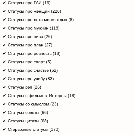
Статусы про ГАИ
(16)
Статусы про женщин
(228)
Статусы про лето море отдых
(8)
Статусы про мужчин
(118)
Статусы про пиво
(26)
Статусы про план
(27)
Статусы про ревность
(18)
Статусы про спорт
(5)
Статусы про счастье
(52)
Статусы про учебу
(83)
Статусы рэп
(26)
Статусы с фильмов. Интерны
(18)
Статусы со смыслом
(23)
Статусы советы
(66)
Статусы цитаты
(68)
Стервозные статусы
(170)