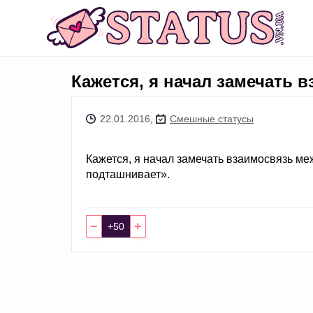
Кажется, я начал замечать 
22.01.2016
,
Смешные статусы
Кажется, я начал замечать взаимосвязь ме
подташнивает».
−
+