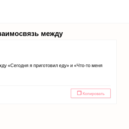
взаимосвязь между
жду «Сегодня я приготовил еду» и «Что-то меня
❐
Копировать