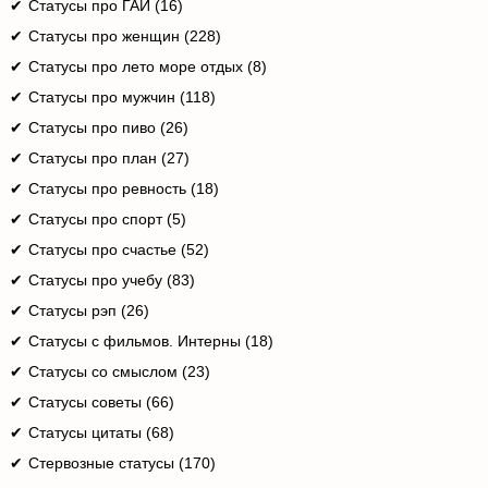
Статусы про ГАИ
(16)
Статусы про женщин
(228)
Статусы про лето море отдых
(8)
Статусы про мужчин
(118)
Статусы про пиво
(26)
Статусы про план
(27)
Статусы про ревность
(18)
Статусы про спорт
(5)
Статусы про счастье
(52)
Статусы про учебу
(83)
Статусы рэп
(26)
Статусы с фильмов. Интерны
(18)
Статусы со смыслом
(23)
Статусы советы
(66)
Статусы цитаты
(68)
Стервозные статусы
(170)