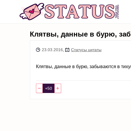
Клятвы, данные в бурю, за
23.03.2016
,
Статусы цитаты
Клятвы, данные в бурю, забываются в тих
−
+