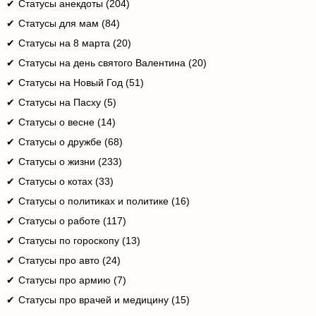
Статусы анекдоты
(204)
Статусы для мам
(84)
Статусы на 8 марта
(20)
Статусы на день святого Валентина
(20)
Статусы на Новый Год
(51)
Статусы на Пасху
(5)
Статусы о весне
(14)
Статусы о дружбе
(68)
Статусы о жизни
(233)
Статусы о котах
(33)
Статусы о политиках и политике
(16)
Статусы о работе
(117)
Статусы по гороскопу
(13)
Статусы про авто
(24)
Статусы про армию
(7)
Статусы про врачей и медицину
(15)