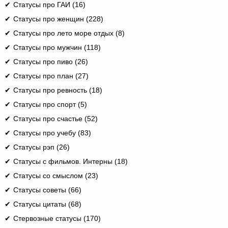
Статусы про ГАИ
(16)
Статусы про женщин
(228)
Статусы про лето море отдых
(8)
Статусы про мужчин
(118)
Статусы про пиво
(26)
Статусы про план
(27)
Статусы про ревность
(18)
Статусы про спорт
(5)
Статусы про счастье
(52)
Статусы про учебу
(83)
Статусы рэп
(26)
Статусы с фильмов. Интерны
(18)
Статусы со смыслом
(23)
Статусы советы
(66)
Статусы цитаты
(68)
Стервозные статусы
(170)