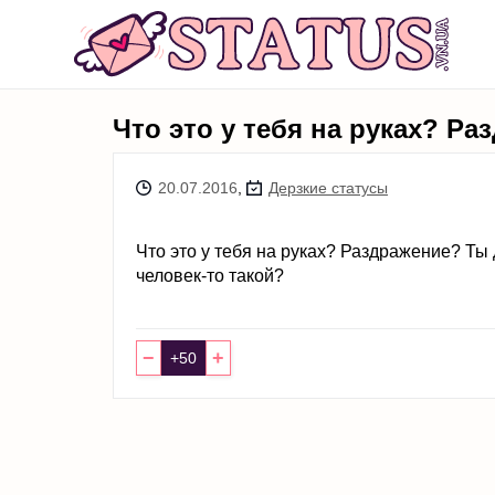
Что это у тебя на руках? Ра
20.07.2016
,
Дерзкие статусы
Что это у тебя на руках? Раздражение? Ты
человек-то такой?
−
+