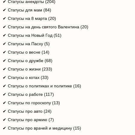
Статусы анекдоты
(204)
Статусы для мам
(84)
Статусы на 8 марта
(20)
Статусы на день святого Валентина
(20)
Статусы на Новый Год
(51)
Статусы на Пасху
(5)
Статусы о весне
(14)
Статусы о дружбе
(68)
Статусы о жизни
(233)
Статусы о котах
(33)
Статусы о политиках и политике
(16)
Статусы о работе
(117)
Статусы по гороскопу
(13)
Статусы про авто
(24)
Статусы про армию
(7)
Статусы про врачей и медицину
(15)