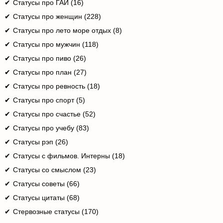
Статусы про ГАИ
(16)
Статусы про женщин
(228)
Статусы про лето море отдых
(8)
Статусы про мужчин
(118)
Статусы про пиво
(26)
Статусы про план
(27)
Статусы про ревность
(18)
Статусы про спорт
(5)
Статусы про счастье
(52)
Статусы про учебу
(83)
Статусы рэп
(26)
Статусы с фильмов. Интерны
(18)
Статусы со смыслом
(23)
Статусы советы
(66)
Статусы цитаты
(68)
Стервозные статусы
(170)