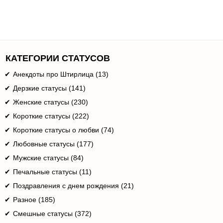
КАТЕГОРИИ СТАТУСОВ
Анекдоты про Штирлица
(13)
Дерзкие статусы
(141)
Женские статусы
(230)
Короткие статусы
(222)
Короткие статусы о любви
(74)
Любовные статусы
(177)
Мужские статусы
(84)
Печальные статусы
(11)
Поздравления с днем рождения
(21)
Разное
(185)
Смешные статусы
(372)