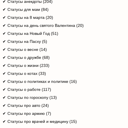
Статусы анекдоты
(204)
Статусы для мам
(84)
Статусы на 8 марта
(20)
Статусы на день святого Валентина
(20)
Статусы на Новый Год
(51)
Статусы на Пасху
(5)
Статусы о весне
(14)
Статусы о дружбе
(68)
Статусы о жизни
(233)
Статусы о котах
(33)
Статусы о политиках и политике
(16)
Статусы о работе
(117)
Статусы по гороскопу
(13)
Статусы про авто
(24)
Статусы про армию
(7)
Статусы про врачей и медицину
(15)