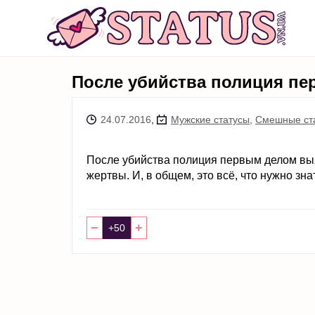
После убийства полиция п
24.07.2016
,
Мужские статусы
,
Смешные ст
После убийства полиция первым делом выя
жертвы. И, в общем, это всё, что нужно зна
−
+