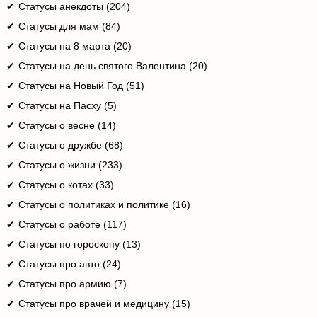
Статусы анекдоты
(204)
Статусы для мам
(84)
Статусы на 8 марта
(20)
Статусы на день святого Валентина
(20)
Статусы на Новый Год
(51)
Статусы на Пасху
(5)
Статусы о весне
(14)
Статусы о дружбе
(68)
Статусы о жизни
(233)
Статусы о котах
(33)
Статусы о политиках и политике
(16)
Статусы о работе
(117)
Статусы по гороскопу
(13)
Статусы про авто
(24)
Статусы про армию
(7)
Статусы про врачей и медицину
(15)