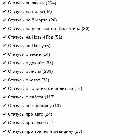
Статусы анекдоты
(204)
Статусы для мам
(84)
Статусы на 8 марта
(20)
Статусы на день святого Валентина
(20)
Статусы на Новый Год
(51)
Статусы на Пасху
(5)
Статусы о весне
(14)
Статусы о дружбе
(68)
Статусы о жизни
(233)
Статусы о котах
(33)
Статусы о политиках и политике
(16)
Статусы о работе
(117)
Статусы по гороскопу
(13)
Статусы про авто
(24)
Статусы про армию
(7)
Статусы про врачей и медицину
(15)