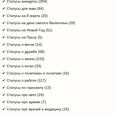
Статусы анекдоты
(204)
Статусы для мам
(84)
Статусы на 8 марта
(20)
Статусы на день святого Валентина
(20)
Статусы на Новый Год
(51)
Статусы на Пасху
(5)
Статусы о весне
(14)
Статусы о дружбе
(68)
Статусы о жизни
(233)
Статусы о котах
(33)
Статусы о политиках и политике
(16)
Статусы о работе
(117)
Статусы по гороскопу
(13)
Статусы про авто
(24)
Статусы про армию
(7)
Статусы про врачей и медицину
(15)