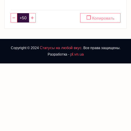
−
+
❐
Копировать
Статусы на любой вкус
Copyright © 2024
. Все права защищены.
pl.vn.ua
Разработка -