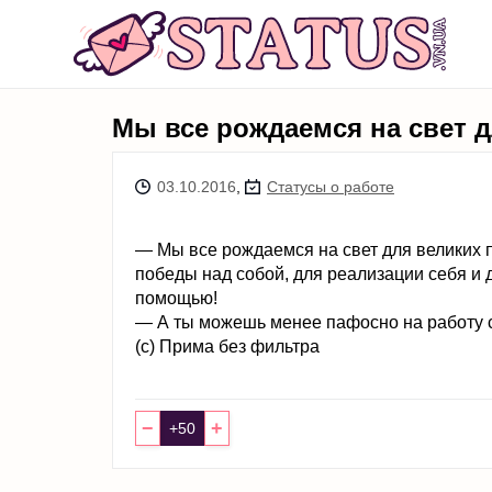
Мы все рождаемся на свет 
03.10.2016
,
Статусы о работе
— Мы все рождаемся на свет для великих 
победы над собой, для реализации себя и д
помощью!
— А ты можешь менее пафосно на работу 
(с) Прима без фильтра
−
+