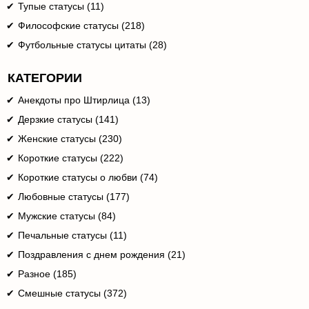
Тупые статусы
(11)
Философские статусы
(218)
Футбольные статусы цитаты
(28)
КАТЕГОРИИ
Анекдоты про Штирлица
(13)
Дерзкие статусы
(141)
Женские статусы
(230)
Короткие статусы
(222)
Короткие статусы о любви
(74)
Любовные статусы
(177)
Мужские статусы
(84)
Печальные статусы
(11)
Поздравления с днем рождения
(21)
Разное
(185)
Смешные статусы
(372)