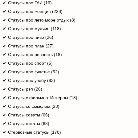
Статусы про ГАИ
(16)
Статусы про женщин
(228)
Статусы про лето море отдых
(8)
Статусы про мужчин
(118)
Статусы про пиво
(26)
Статусы про план
(27)
Статусы про ревность
(18)
Статусы про спорт
(5)
Статусы про счастье
(52)
Статусы про учебу
(83)
Статусы рэп
(26)
Статусы с фильмов. Интерны
(18)
Статусы со смыслом
(23)
Статусы советы
(66)
Статусы цитаты
(68)
Стервозные статусы
(170)