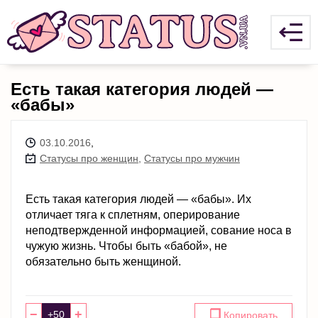
Есть тaкая категория людей —
«бабы»
03.10.2016
,
Статусы про женщин
,
Статусы про мужчин
Есть тaкая категория людей — «бабы». Их
отличает тяга к сплетням, оперирование
неподтвержденной информацией, сование носа в
чужую жизнь. Чтобы быть «бабой», не
обязательно быть женщиной.
−
+
❐
Копировать