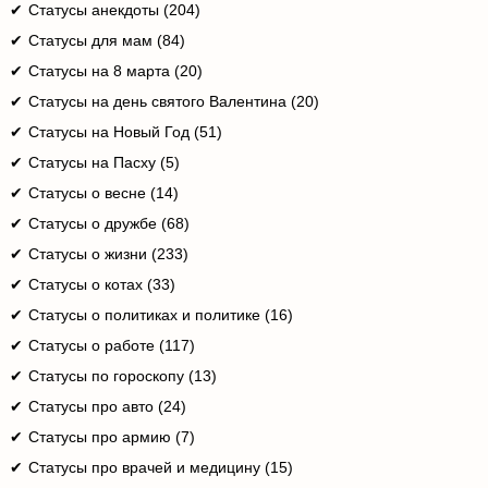
Статусы анекдоты
(204)
Статусы для мам
(84)
Статусы на 8 марта
(20)
Статусы на день святого Валентина
(20)
Статусы на Новый Год
(51)
Статусы на Пасху
(5)
Статусы о весне
(14)
Статусы о дружбе
(68)
Статусы о жизни
(233)
Статусы о котах
(33)
Статусы о политиках и политике
(16)
Статусы о работе
(117)
Статусы по гороскопу
(13)
Статусы про авто
(24)
Статусы про армию
(7)
Статусы про врачей и медицину
(15)