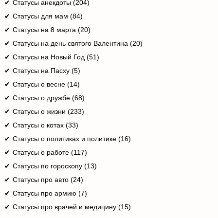
Статусы анекдоты
(204)
Статусы для мам
(84)
Статусы на 8 марта
(20)
Статусы на день святого Валентина
(20)
Статусы на Новый Год
(51)
Статусы на Пасху
(5)
Статусы о весне
(14)
Статусы о дружбе
(68)
Статусы о жизни
(233)
Статусы о котах
(33)
Статусы о политиках и политике
(16)
Статусы о работе
(117)
Статусы по гороскопу
(13)
Статусы про авто
(24)
Статусы про армию
(7)
Статусы про врачей и медицину
(15)