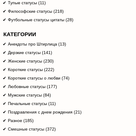
Тупые статусы
(11)
Философские статусы
(218)
Футбольные статусы цитаты
(28)
КАТЕГОРИИ
Анекдоты про Штирлица
(13)
Дерзкие статусы
(141)
Женские статусы
(230)
Короткие статусы
(222)
Короткие статусы о любви
(74)
Любовные статусы
(177)
Мужские статусы
(84)
Печальные статусы
(11)
Поздравления с днем рождения
(21)
Разное
(185)
Смешные статусы
(372)