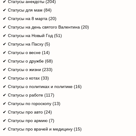
Статусы анекдоты
(204)
Статусы для мам
(84)
Статусы на 8 марта
(20)
Статусы на день святого Валентина
(20)
Статусы на Новый Год
(51)
Статусы на Пасху
(5)
Статусы о весне
(14)
Статусы о дружбе
(68)
Статусы о жизни
(233)
Статусы о котах
(33)
Статусы о политиках и политике
(16)
Статусы о работе
(117)
Статусы по гороскопу
(13)
Статусы про авто
(24)
Статусы про армию
(7)
Статусы про врачей и медицину
(15)