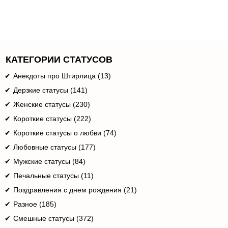
КАТЕГОРИИ СТАТУСОВ
Анекдоты про Штирлица
(13)
Дерзкие статусы
(141)
Женские статусы
(230)
Короткие статусы
(222)
Короткие статусы о любви
(74)
Любовные статусы
(177)
Мужские статусы
(84)
Печальные статусы
(11)
Поздравления с днем рождения
(21)
Разное
(185)
Смешные статусы
(372)