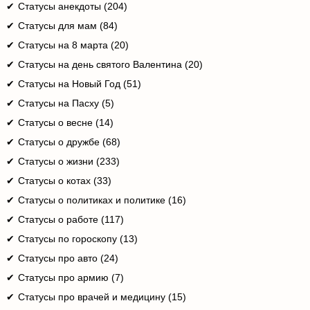
Статусы анекдоты
(204)
Статусы для мам
(84)
Статусы на 8 марта
(20)
Статусы на день святого Валентина
(20)
Статусы на Новый Год
(51)
Статусы на Пасху
(5)
Статусы о весне
(14)
Статусы о дружбе
(68)
Статусы о жизни
(233)
Статусы о котах
(33)
Статусы о политиках и политике
(16)
Статусы о работе
(117)
Статусы по гороскопу
(13)
Статусы про авто
(24)
Статусы про армию
(7)
Статусы про врачей и медицину
(15)