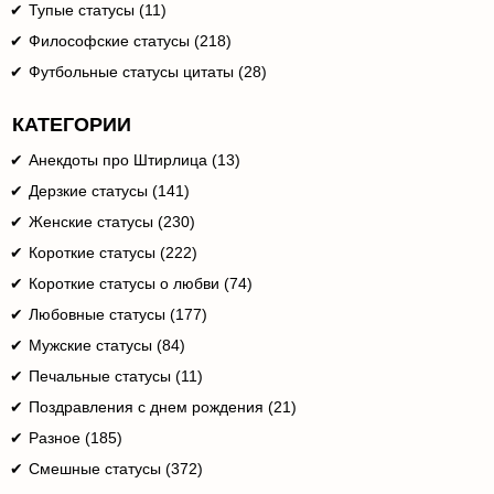
Тупые статусы
(11)
Философские статусы
(218)
Футбольные статусы цитаты
(28)
КАТЕГОРИИ
Анекдоты про Штирлица
(13)
Дерзкие статусы
(141)
Женские статусы
(230)
Короткие статусы
(222)
Короткие статусы о любви
(74)
Любовные статусы
(177)
Мужские статусы
(84)
Печальные статусы
(11)
Поздравления с днем рождения
(21)
Разное
(185)
Смешные статусы
(372)