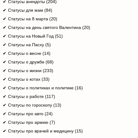
Статусы анекдоты
(204)
Статусы для мам
(84)
Статусы на 8 марта
(20)
Статусы на день святого Валентина
(20)
Статусы на Новый Год
(51)
Статусы на Пасху
(5)
Статусы о весне
(14)
Статусы о дружбе
(68)
Статусы о жизни
(233)
Статусы о котах
(33)
Статусы о политиках и политике
(16)
Статусы о работе
(117)
Статусы по гороскопу
(13)
Статусы про авто
(24)
Статусы про армию
(7)
Статусы про врачей и медицину
(15)