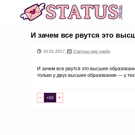
И зачем все рвутся это выс
16.01.2017
,
Статусы про учебу
И зачем все рвутся это высшее образовани
только у двух высшее образование — у тех
−
+