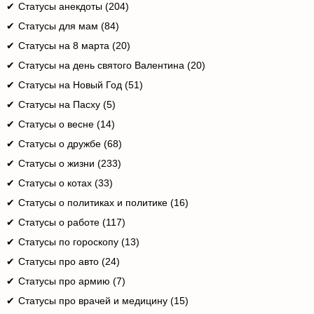
Статусы анекдоты
(204)
Статусы для мам
(84)
Статусы на 8 марта
(20)
Статусы на день святого Валентина
(20)
Статусы на Новый Год
(51)
Статусы на Пасху
(5)
Статусы о весне
(14)
Статусы о дружбе
(68)
Статусы о жизни
(233)
Статусы о котах
(33)
Статусы о политиках и политике
(16)
Статусы о работе
(117)
Статусы по гороскопу
(13)
Статусы про авто
(24)
Статусы про армию
(7)
Статусы про врачей и медицину
(15)