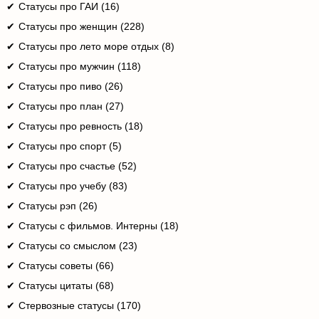
Статусы про ГАИ
(16)
Статусы про женщин
(228)
Статусы про лето море отдых
(8)
Статусы про мужчин
(118)
Статусы про пиво
(26)
Статусы про план
(27)
Статусы про ревность
(18)
Статусы про спорт
(5)
Статусы про счастье
(52)
Статусы про учебу
(83)
Статусы рэп
(26)
Статусы с фильмов. Интерны
(18)
Статусы со смыслом
(23)
Статусы советы
(66)
Статусы цитаты
(68)
Стервозные статусы
(170)