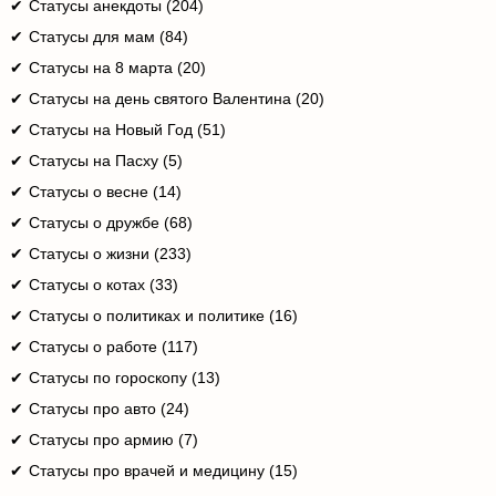
Статусы анекдоты
(204)
Статусы для мам
(84)
Статусы на 8 марта
(20)
Статусы на день святого Валентина
(20)
Статусы на Новый Год
(51)
Статусы на Пасху
(5)
Статусы о весне
(14)
Статусы о дружбе
(68)
Статусы о жизни
(233)
Статусы о котах
(33)
Статусы о политиках и политике
(16)
Статусы о работе
(117)
Статусы по гороскопу
(13)
Статусы про авто
(24)
Статусы про армию
(7)
Статусы про врачей и медицину
(15)