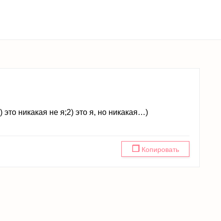
 это никакая не я;2) это я, но никакая…)
❐
Копировать