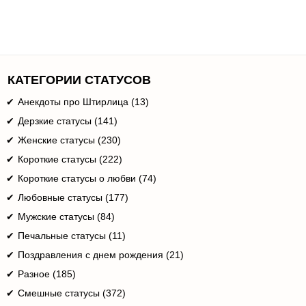
КАТЕГОРИИ СТАТУСОВ
Анекдоты про Штирлица
(13)
Дерзкие статусы
(141)
Женские статусы
(230)
Короткие статусы
(222)
Короткие статусы о любви
(74)
Любовные статусы
(177)
Мужские статусы
(84)
Печальные статусы
(11)
Поздравления с днем рождения
(21)
Разное
(185)
Смешные статусы
(372)