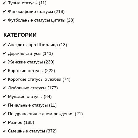
Тупые статусы
(11)
Философские статусы
(218)
Футбольные статусы цитаты
(28)
КАТЕГОРИИ
Анекдоты про Штирлица
(13)
Дерзкие статусы
(141)
Женские статусы
(230)
Короткие статусы
(222)
Короткие статусы о любви
(74)
Любовные статусы
(177)
Мужские статусы
(84)
Печальные статусы
(11)
Поздравления с днем рождения
(21)
Разное
(185)
Смешные статусы
(372)