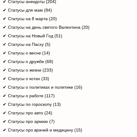
Статусы анекдоты
(204)
Статусы для мам
(84)
Статусы на 8 марта
(20)
Статусы на день святого Валентина
(20)
Статусы на Новый Год
(51)
Статусы на Пасху
(5)
Статусы о весне
(14)
Статусы о дружбе
(68)
Статусы о жизни
(233)
Статусы о котах
(33)
Статусы о политиках и политике
(16)
Статусы о работе
(117)
Статусы по гороскопу
(13)
Статусы про авто
(24)
Статусы про армию
(7)
Статусы про врачей и медицину
(15)