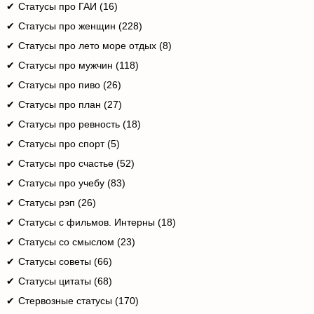
Статусы про ГАИ
(16)
Статусы про женщин
(228)
Статусы про лето море отдых
(8)
Статусы про мужчин
(118)
Статусы про пиво
(26)
Статусы про план
(27)
Статусы про ревность
(18)
Статусы про спорт
(5)
Статусы про счастье
(52)
Статусы про учебу
(83)
Статусы рэп
(26)
Статусы с фильмов. Интерны
(18)
Статусы со смыслом
(23)
Статусы советы
(66)
Статусы цитаты
(68)
Стервозные статусы
(170)