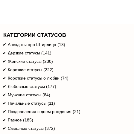
КАТЕГОРИИ СТАТУСОВ
Анекдоты про Штирлица
(13)
Дерзкие статусы
(141)
Женские статусы
(230)
Короткие статусы
(222)
Короткие статусы о любви
(74)
Любовные статусы
(177)
Мужские статусы
(84)
Печальные статусы
(11)
Поздравления с днем рождения
(21)
Разное
(185)
Смешные статусы
(372)