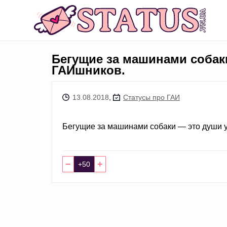
Бегущие за машинами собак
ГАИшников.
13.08.2018
,
Статусы про ГАИ
Бегущие за машинами собаки — это души 
−
+