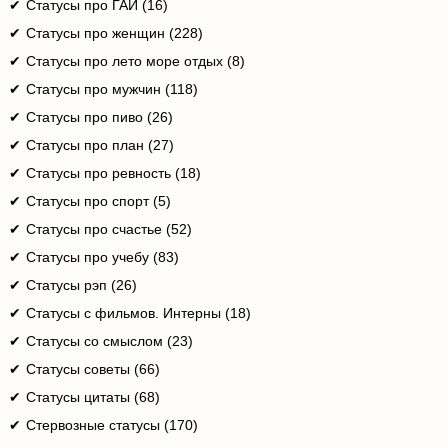
Статусы про ГАИ
(16)
Статусы про женщин
(228)
Статусы про лето море отдых
(8)
Статусы про мужчин
(118)
Статусы про пиво
(26)
Статусы про план
(27)
Статусы про ревность
(18)
Статусы про спорт
(5)
Статусы про счастье
(52)
Статусы про учебу
(83)
Статусы рэп
(26)
Статусы с фильмов. Интерны
(18)
Статусы со смыслом
(23)
Статусы советы
(66)
Статусы цитаты
(68)
Стервозные статусы
(170)