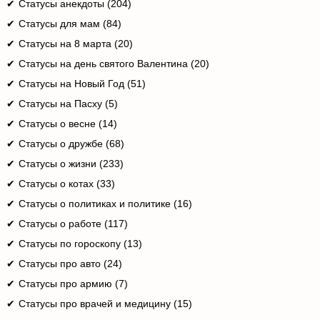
Статусы анекдоты
(204)
Статусы для мам
(84)
Статусы на 8 марта
(20)
Статусы на день святого Валентина
(20)
Статусы на Новый Год
(51)
Статусы на Пасху
(5)
Статусы о весне
(14)
Статусы о дружбе
(68)
Статусы о жизни
(233)
Статусы о котах
(33)
Статусы о политиках и политике
(16)
Статусы о работе
(117)
Статусы по гороскопу
(13)
Статусы про авто
(24)
Статусы про армию
(7)
Статусы про врачей и медицину
(15)