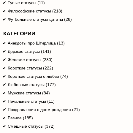
Тупые статусы
(11)
Философские статусы
(218)
Футбольные статусы цитаты
(28)
КАТЕГОРИИ
Анекдоты про Штирлица
(13)
Дерзкие статусы
(141)
Женские статусы
(230)
Короткие статусы
(222)
Короткие статусы о любви
(74)
Любовные статусы
(177)
Мужские статусы
(84)
Печальные статусы
(11)
Поздравления с днем рождения
(21)
Разное
(185)
Смешные статусы
(372)