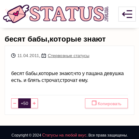
бесят бабы,которые знают
11.04.2011
,
Стервозные статусы
бесят бабы,которые знают,что у пацана девушка
есть. и блять строчат,строчат ему.
−
+
❐
Копировать
Статусы на любой вкус
Copyright © 2024
. Все права защищены.